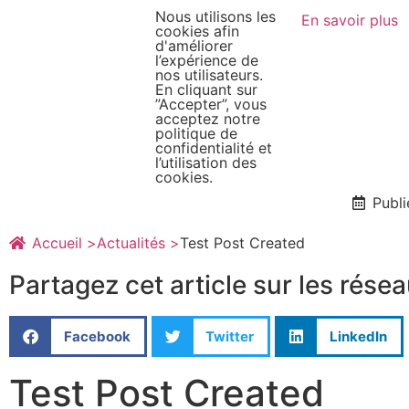
Nous utilisons les
En savoir plus
cookies afin
d'améliorer
Le HPCO-CI
l’expérience de
nos utilisateurs.
En cliquant sur
”Accepter”, vous
acceptez notre
Test Post Created
politique de
confidentialité et
l’utilisation des
cookies.
Publi
Accueil >
Actualités >
Test Post Created
Partagez cet article sur les résea
Facebook
Twitter
LinkedIn
Test Post Created