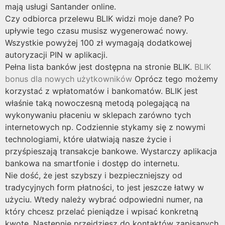
mają usługi Santander online.
Czy odbiorca przelewu BLIK widzi moje dane? Po
upływie tego czasu musisz wygenerować nowy.
Wszystkie powyżej 100 zł wymagają dodatkowej
autoryzacji PIN w aplikacji.
Pełna lista banków jest dostępna na stronie BLIK.
BLIK
bonus dla nowych użytkowników
Oprócz tego możemy
korzystać z wpłatomatów i bankomatów. BLIK jest
właśnie taką nowoczesną metodą polegającą na
wykonywaniu płaceniu w sklepach zarówno tych
internetowych np. Codziennie stykamy się z nowymi
technologiami, które ułatwiają nasze życie i
przyśpieszają transakcje bankowe. Wystarczy aplikacja
bankowa na smartfonie i dostęp do internetu.
Nie dość, że jest szybszy i bezpieczniejszy od
tradycyjnych form płatności, to jest jeszcze łatwy w
użyciu. Wtedy należy wybrać odpowiedni numer, na
który chcesz przelać pieniądze i wpisać konkretną
kwotę. Następnie przejdziesz do kontaktów zapisanych