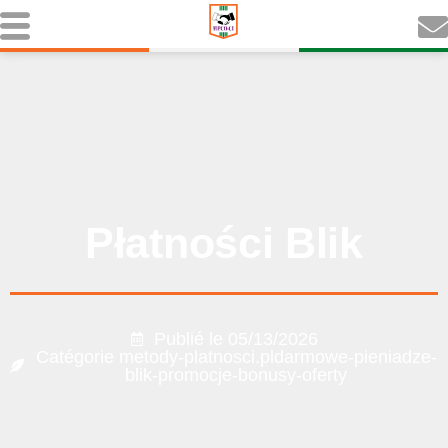
Płatności Blik
Publié le
05/13/2026
Catégorie
metody-platnosci.pldarmowe-pieniadze-
blik-promocje-bonusy-oferty