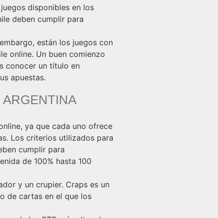
uegos disponibles en los
hile deben cumplir para
 embargo, están los juegos con
ile online. Un buen comienzo
s conocer un título en
tus apuestas.
N ARGENTINA
online, ya que cada uno ofrece
s. Los criterios utilizados para
deben cumplir para
venida de 100% hasta 100
ador y un crupier. Craps es un
o de cartas en el que los