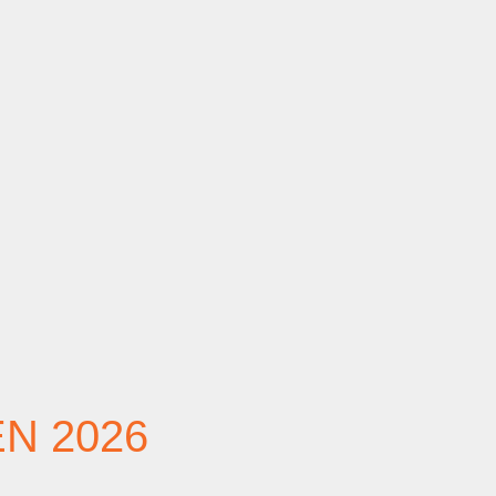
N 2026