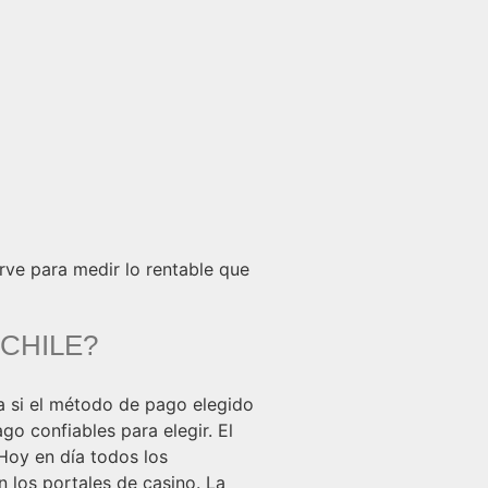
rve para medir lo rentable que
CHILE?
a si el método de pago elegido
go confiables para elegir. El
 Hoy en día todos los
 los portales de casino. La