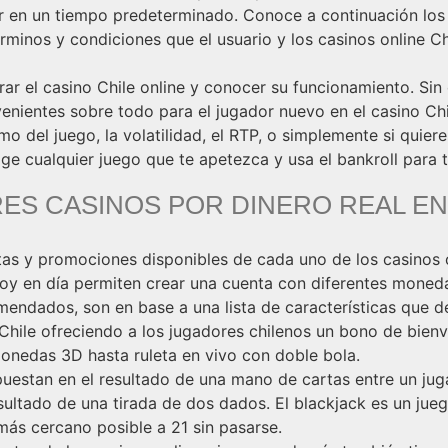
en un tiempo predeterminado. Conoce a continuación los j
érminos y condiciones que el usuario y los casinos online C
r el casino Chile online y conocer su funcionamiento. Sin
enientes sobre todo para el jugador nuevo en el casino Ch
o del juego, la volatilidad, el RTP, o simplemente si quiere
ige cualquier juego que te apetezca y usa el bankroll para 
ES CASINOS POR DINERO REAL E
rtas y promociones disponibles de cada uno de los casinos 
 hoy en día permiten crear una cuenta con diferentes moneda
mendados, son en base a una lista de características que 
Chile ofreciendo a los jugadores chilenos un bono de bien
onedas 3D hasta ruleta en vivo con doble bola.
puestan en el resultado de una mano de cartas entre un jug
ultado de una tirada de dos dados. El blackjack es un jueg
más cercano posible a 21 sin pasarse.