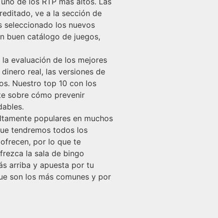
 uno de los RTP más altos. Las
editado, ve a la sección de
s seleccionado los nuevos
 un buen catálogo de juegos,
n la evaluación de los mejores
inero real, las versiones de
los. Nuestro top 10 con los
nte sobre cómo prevenir
dables.
 altamente populares en muchos
 que tendremos todos los
ofrecen, por lo que te
rezca la sala de bingo
ás arriba y apuesta por tu
que son los más comunes y por