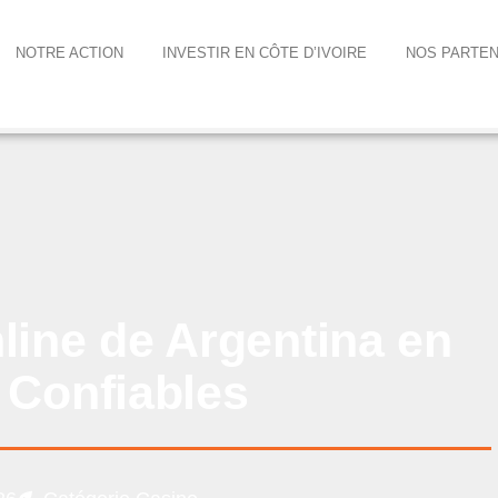
NOTRE ACTION
INVESTIR EN CÔTE D’IVOIRE
NOS PARTEN
line de Argentina en
 Confiables