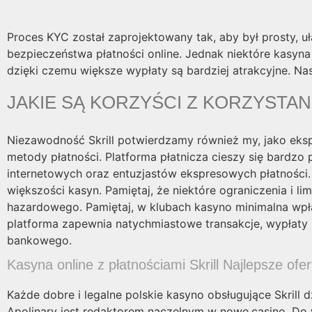
Proces KYC został zaprojektowany tak, aby był prosty, uł
bezpieczeństwa płatności online. Jednak niektóre kasyna
dzięki czemu większe wypłaty są bardziej atrakcyjne. Na
JAKIE SĄ KORZYŚCI Z KORZYSTAN
Niezawodność Skrill potwierdzamy również my, jako eks
metody płatności. Platforma płatnicza cieszy się bardz
internetowych oraz entuzjastów ekspresowych płatności. 
większości kasyn. Pamiętaj, że niektóre ograniczenia i li
hazardowego. Pamiętaj, w klubach kasyno minimalna wpłat
platforma zapewnia natychmiastowe transakcje, wypłaty
bankowego.
Kasyna online z płatnościami Skrill Najlepsze ofe
Każde dobre i legalne polskie kasyno obsługujące Skrill
Apolinary jest redaktorem naczelnym w nowe.casino. Do w