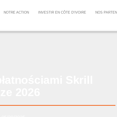
NOTRE ACTION
INVESTIR EN CÔTE D’IVOIRE
NOS PARTEN
łatnościami Skrill
sze 2026