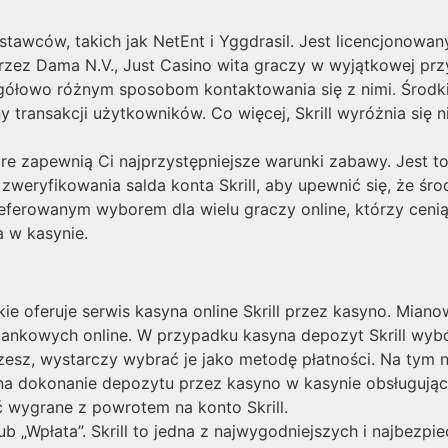
stawców, takich jak NetEnt i Yggdrasil. Jest licencjonowa
zez Dama N.V., Just Casino wita graczy w wyjątkowej pr
egółowo różnym sposobom kontaktowania się z nimi. Środki
transakcji użytkowników. Co więcej, Skrill wyróżnia się n
tóre zapewnią Ci najprzystępniejsze warunki zabawy. Jest t
 zweryfikowania salda konta Skrill, aby upewnić się, że śr
preferowanym wyborem dla wielu graczy online, którzy ceni
a w kasynie.
kie oferuje serwis kasyna online Skrill przez kasyno. Mian
 bankowych online. W przypadku kasyna depozyt Skrill wybó
zesz, wystarczy wybrać je jako metodę płatności. Na tym n
na dokonanie depozytu przez kasyno w kasynie obsługujący
łać wygrane z powrotem na konto Skrill.
 „Wpłata”. Skrill to jedna z najwygodniejszych i najbezpie