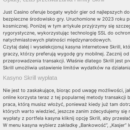
Just Casino oferuje bogaty wybór gier od najlepszych do
bezpieczne środowisko gry. Uruchomione w 2023 roku pr
kosmicznej. Poniżej w tym artykule przyjrzymy się szcz
rygorystyczne, wykorzystując technologię SSL do ochrony 
natychmiastowych płatności międzynarodowych.
Czytaj dalej i wyselekcjonuj kasyna internetowe Skrill, k
graczy, którzy preferują wygodę gry mobilnej. Zacznij od
przeprowadzenia transakcji. Właśnie dlatego Skrill jest 
Skrill umożliwia ustawienie limitów wydatków na działani
Kasyno Skrill wypłata
Nie jest to zaskakujące, biorąc pod uwagę możliwości, ja
online korzysta teraz z tej popularnej metody transakcji
praca, którą musisz włożyć, ponieważ kiedy już tam dotr
których warto wiedzieć, jeszcze zanim zdecydujemy się 
wypłaty z portfela kasyna kliknij opcję Skrill, aby przes
W menu kasyna wybierz zakładkę „Bankowość”, „Kasjer” lub