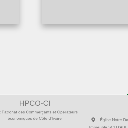
HPCO-CI
 Patronat des Commerçants et Opérateurs
économiques de Côte d'Ivoire
Église Notre D
Immeuble SCI D'AB