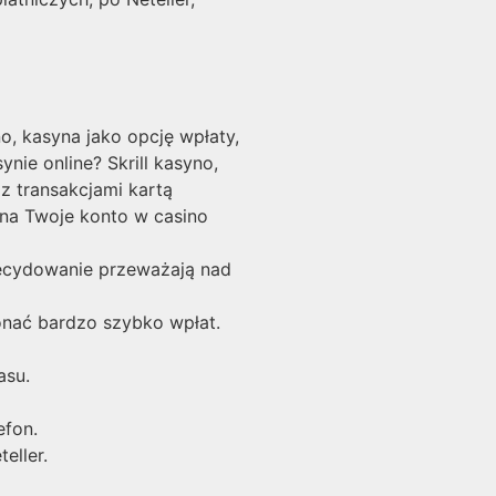
no, kasyna jako opcję wpłaty,
nie online? Skrill kasyno,
 z transakcjami kartą
 na Twoje konto w casino
zdecydowanie przeważają nad
konać bardzo szybko wpłat.
asu.
efon.
eller.