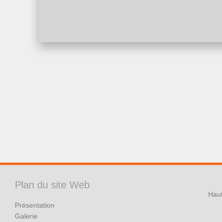
Plan du site Web
Haut
Présentation
Galerie