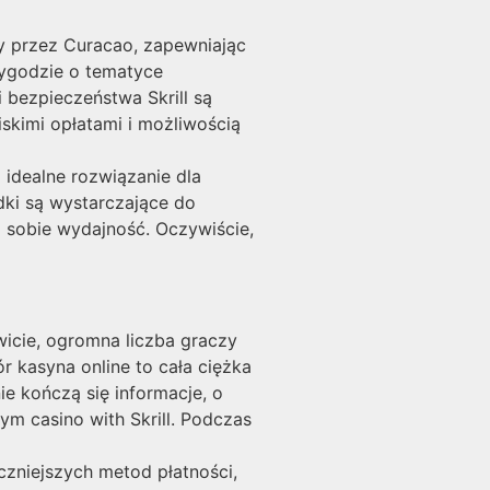
ny przez Curacao, zapewniając
zygodzie o tematyce
 bezpieczeństwa Skrill są
iskimi opłatami i możliwością
o idealne rozwiązanie dla
odki są wystarczające do
ą sobie wydajność. Oczywiście,
owicie, ogromna liczba graczy
r kasyna online to cała ciężka
ie kończą się informacje, o
m casino with Skrill. Podczas
czniejszych metod płatności,