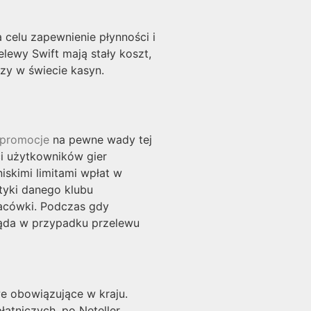
a celu zapewnienie płynności i
lewy Swift mają stały koszt,
czy w świecie kasyn.
 promocje
na pewne wady tej
ci użytkowników gier
iskimi limitami wpłat w
ityki danego klubu
lacówki. Podczas gdy
ląda w przypadku przelewu
we obowiązujące w kraju.
atniczych, po Neteller,