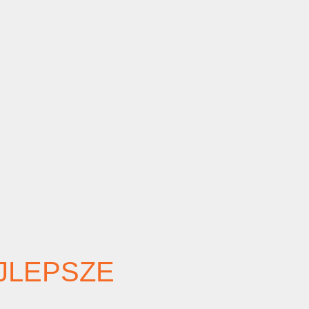
AJLEPSZE