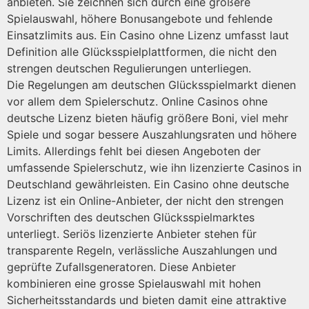
anbieten. Sie zeichnen sich durch eine größere
Spielauswahl, höhere Bonusangebote und fehlende
Einsatzlimits aus. Ein Casino ohne Lizenz umfasst laut
Definition alle Glücksspielplattformen, die nicht den
strengen deutschen Regulierungen unterliegen.
Die Regelungen am deutschen Glücksspielmarkt dienen
vor allem dem Spielerschutz. Online Casinos ohne
deutsche Lizenz bieten häufig größere Boni, viel mehr
Spiele und sogar bessere Auszahlungsraten und höhere
Limits. Allerdings fehlt bei diesen Angeboten der
umfassende Spielerschutz, wie ihn lizenzierte Casinos in
Deutschland gewährleisten. Ein Casino ohne deutsche
Lizenz ist ein Online-Anbieter, der nicht den strengen
Vorschriften des deutschen Glücksspielmarktes
unterliegt. Seriös lizenzierte Anbieter stehen für
transparente Regeln, verlässliche Auszahlungen und
geprüfte Zufallsgeneratoren. Diese Anbieter
kombinieren eine grosse Spielauswahl mit hohen
Sicherheitsstandards und bieten damit eine attraktive