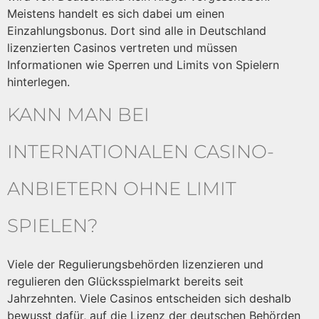
Meistens handelt es sich dabei um einen
Einzahlungsbonus. Dort sind alle in Deutschland
lizenzierten Casinos vertreten und müssen
Informationen wie Sperren und Limits von Spielern
hinterlegen.
KANN MAN BEI
INTERNATIONALEN CASINO-
ANBIETERN OHNE LIMIT
SPIELEN?
Viele der Regulierungsbehörden lizenzieren und
regulieren den Glücksspielmarkt bereits seit
Jahrzehnten. Viele Casinos entscheiden sich deshalb
bewusst dafür, auf die Lizenz der deutschen Behörden