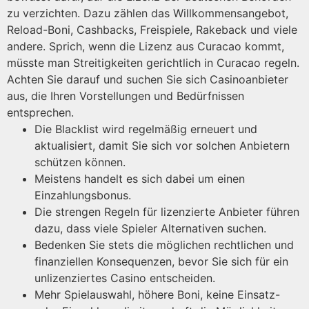
zu verzichten. Dazu zählen das Willkommensangebot,
Reload-Boni, Cashbacks, Freispiele, Rakeback und viele
andere. Sprich, wenn die Lizenz aus Curacao kommt,
müsste man Streitigkeiten gerichtlich in Curacao regeln.
Achten Sie darauf und suchen Sie sich Casinoanbieter
aus, die Ihren Vorstellungen und Bedürfnissen
entsprechen.
Die Blacklist wird regelmäßig erneuert und
aktualisiert, damit Sie sich vor solchen Anbietern
schützen können.
Meistens handelt es sich dabei um einen
Einzahlungsbonus.
Die strengen Regeln für lizenzierte Anbieter führen
dazu, dass viele Spieler Alternativen suchen.
Bedenken Sie stets die möglichen rechtlichen und
finanziellen Konsequenzen, bevor Sie sich für ein
unlizenziertes Casino entscheiden.
Mehr Spielauswahl, höhere Boni, keine Einsatz-