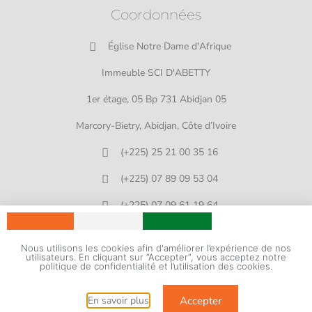
Coordonnées
Église Notre Dame d'Afrique
Immeuble SCI D'ABETTY
1er étage, 05 Bp 731 Abidjan 05
Marcory-Bietry, Abidjan, Côte d’Ivoire
(+225) 25 21 00 35 16
(+225) 07 89 09 53 04
(+225) 07 09 61 19 64
infoshpcoci@gmail.com
Nous utilisons les cookies afin d'améliorer l’expérience de nos
utilisateurs. En cliquant sur ”Accepter”, vous acceptez notre
politique de confidentialité et l’utilisation des cookies.
© 2026 HPCO-CI
Développé par
ADN Nations
En savoir plus
Accepter