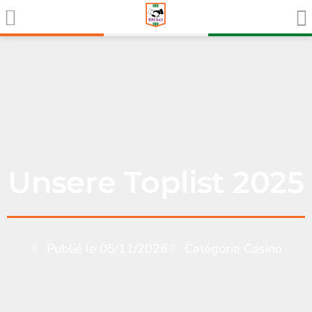
Unsere Toplist 2025
Publié le
05/11/2026
Catégorie
Casino