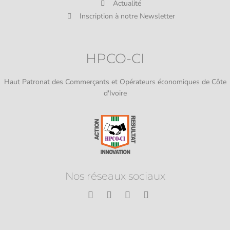
Actualité
Inscription à notre Newsletter
HPCO-CI
Haut Patronat des Commerçants et Opérateurs économiques de Côte
d'Ivoire
Nos réseaux sociaux