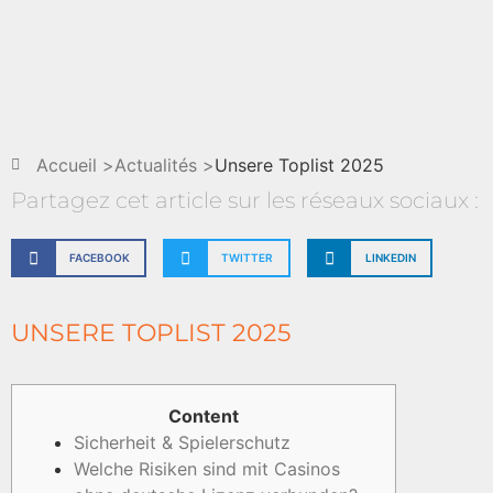
Accueil >
Actualités >
Unsere Toplist 2025
Partagez cet article sur les réseaux sociaux :
FACEBOOK
TWITTER
LINKEDIN
UNSERE TOPLIST 2025
Content
Sicherheit & Spielerschutz
Welche Risiken sind mit Casinos