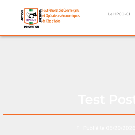
Le HPCO-CI
Test Pos
Publié le
05/29/202