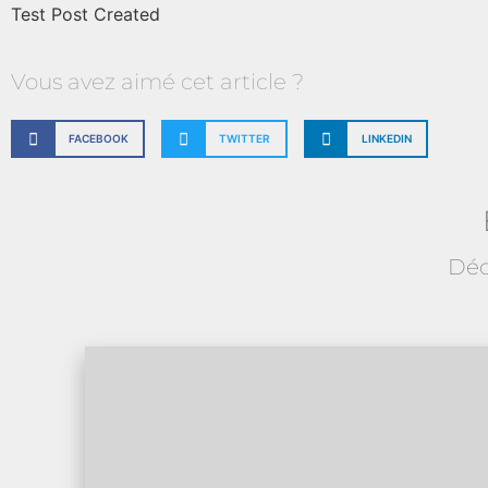
Test Post Created
Vous avez aimé cet article ?
FACEBOOK
TWITTER
LINKEDIN
Déc