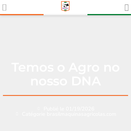
Temos o Agro no
nosso DNA
Publié le
01/19/2026
Catégorie
brasilmaquinasagricolas.com