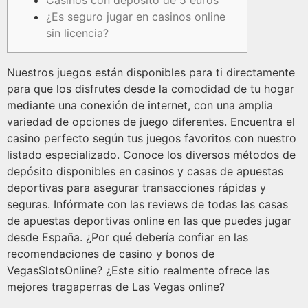
¿Es seguro jugar en casinos online
sin licencia?
Nuestros juegos están disponibles para ti directamente
para que los disfrutes desde la comodidad de tu hogar
mediante una conexión de internet, con una amplia
variedad de opciones de juego diferentes. Encuentra el
casino perfecto según tus juegos favoritos con nuestro
listado especializado. Conoce los diversos métodos de
depósito disponibles en casinos y casas de apuestas
deportivas para asegurar transacciones rápidas y
seguras. Infórmate con las reviews de todas las casas
de apuestas deportivas online en las que puedes jugar
desde España. ¿Por qué debería confiar en las
recomendaciones de casino y bonos de
VegasSlotsOnline? ¿Este sitio realmente ofrece las
mejores tragaperras de Las Vegas online?