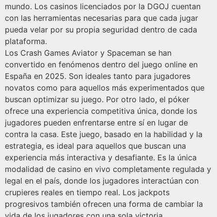
mundo. Los casinos licenciados por la DGOJ cuentan
con las herramientas necesarias para que cada jugar
pueda velar por su propia seguridad dentro de cada
plataforma.
Los Crash Games Aviator y Spaceman se han
convertido en fenómenos dentro del juego online en
España en 2025. Son ideales tanto para jugadores
novatos como para aquellos más experimentados que
buscan optimizar su juego. Por otro lado, el póker
ofrece una experiencia competitiva única, donde los
jugadores pueden enfrentarse entre sí en lugar de
contra la casa. Este juego, basado en la habilidad y la
estrategia, es ideal para aquellos que buscan una
experiencia más interactiva y desafiante. Es la única
modalidad de casino en vivo completamente regulada y
legal en el país, donde los jugadores interactúan con
crupieres reales en tiempo real. Los jackpots
progresivos también ofrecen una forma de cambiar la
vida de los jugadores con una sola victoria.