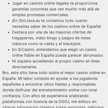
Jugar en casinos online legales te proporciona
garantías concretas que van mucho más allá de
simples promesas comerciales.
¡En SlotJava.es te contamos todo cuanto
necesitas saber de los casinos online de España!
Destaca por una de las mayores ofertas de
tragaperras, video bingo y juegos de mesa
clásicos como la ruleta y el blackjack.
En SrCasino, entendemos que elegir un casino
online fiable en España puede parecer abrumador.
Ni siquiera accediendo al propio casino en línea
directamente.
Bro, este sitio tiene todo sobre el mejor casino online en
España. Mi labor consiste en ayudar a los jugadores
españoles a encontrar sitios fiables y responsables
donde disfrutar del entretenimiento online con total
confianza. Con años de experiencia analizando
plataformas con licencia de la DGOJ, me enfoco en
ofrecer información objetiva sobre seguridad, métodos