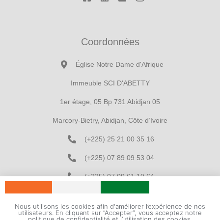
Coordonnées
Église Notre Dame d'Afrique
Immeuble SCI D'ABETTY
1er étage, 05 Bp 731 Abidjan 05
Marcory-Bietry, Abidjan, Côte d’Ivoire
(+225) 25 21 00 35 16
(+225) 07 89 09 53 04
(+225) 07 09 61 19 64
infoshpcoci@gmail.com
Nous utilisons les cookies afin d'améliorer l’expérience de nos
utilisateurs. En cliquant sur ”Accepter”, vous acceptez notre
politique de confidentialité et l’utilisation des cookies.