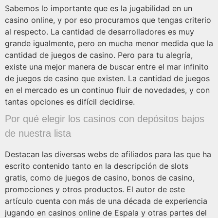
Sabemos lo importante que es la jugabilidad en un
casino online, y por eso procuramos que tengas criterio
al respecto. La cantidad de desarrolladores es muy
grande igualmente, pero en mucha menor medida que la
cantidad de juegos de casino. Pero para tu alegría,
existe una mejor manera de buscar entre el mar infinito
de juegos de casino que existen. La cantidad de juegos
en el mercado es un continuo fluir de novedades, y con
tantas opciones es difícil decidirse.
Por qué elegir los casinos con depósitos bajos
de nuestra lista
Destacan las diversas webs de afiliados para las que ha
escrito contenido tanto en la descripción de slots
gratis, como de juegos de casino, bonos de casino,
promociones y otros productos. El autor de este
artículo cuenta con más de una década de experiencia
jugando en casinos online de Espala y otras partes del