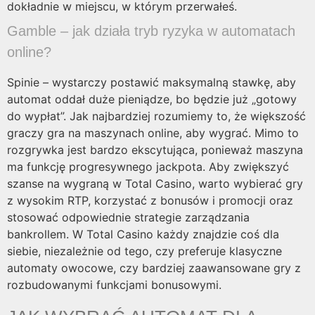
dokładnie w miejscu, w którym przerwałeś.
Gamble – jak działa tryb ryzyka w automatach
online?
Spinie – wystarczy postawić maksymalną stawkę, aby
automat oddał duże pieniądze, bo będzie już „gotowy
do wypłat”. Jak najbardziej rozumiemy to, że większość
graczy gra na maszynach online, aby wygrać. Mimo to
rozgrywka jest bardzo ekscytująca, ponieważ maszyna
ma funkcję progresywnego jackpota. Aby zwiększyć
szanse na wygraną w Total Casino, warto wybierać gry
z wysokim RTP, korzystać z bonusów i promocji oraz
stosować odpowiednie strategie zarządzania
bankrollem. W Total Casino każdy znajdzie coś dla
siebie, niezależnie od tego, czy preferuje klasyczne
automaty owocowe, czy bardziej zaawansowane gry z
rozbudowanymi funkcjami bonusowymi.