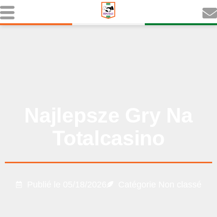
Najlepsze Gry Na
Totalcasino
Publié le
05/18/2026
Catégorie
Non classé