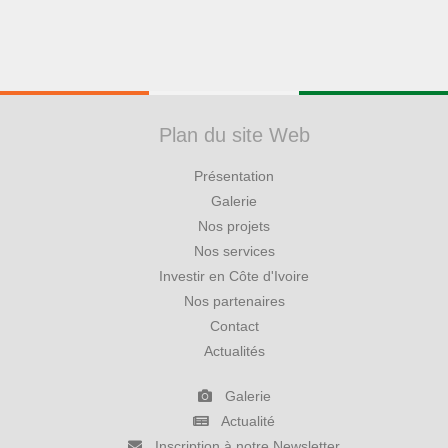
Plan du site Web
Présentation
Galerie
Nos projets
Nos services
Investir en Côte d'Ivoire
Nos partenaires
Contact
Actualités
Galerie
Actualité
Inscription à notre Newsletter