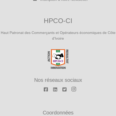
HPCO-CI
Haut Patronat des Commerçants et Opérateurs économiques de Côte
d'Ivoire
Nos réseaux sociaux
Coordonnées