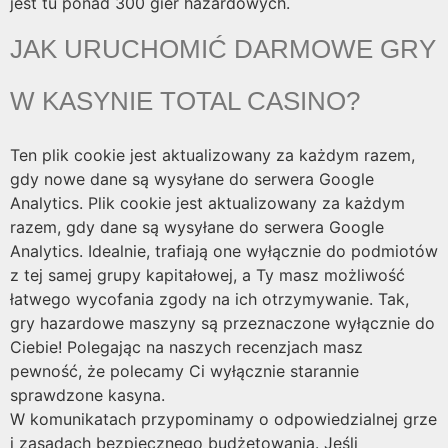
jest tu ponad 300 gier hazardowych.
JAK URUCHOMIĆ DARMOWE GRY
W KASYNIE TOTAL CASINO?
Ten plik cookie jest aktualizowany za każdym razem,
gdy nowe dane są wysyłane do serwera Google
Analytics. Plik cookie jest aktualizowany za każdym
razem, gdy dane są wysyłane do serwera Google
Analytics. Idealnie, trafiają one wyłącznie do podmiotów
z tej samej grupy kapitałowej, a Ty masz możliwość
łatwego wycofania zgody na ich otrzymywanie. Tak,
gry hazardowe maszyny są przeznaczone wyłącznie do
Ciebie! Polegając na naszych recenzjach masz
pewność, że polecamy Ci wyłącznie starannie
sprawdzone kasyna.
W komunikatach przypominamy o odpowiedzialnej grze
i zasadach bezpiecznego budżetowania. Jeśli