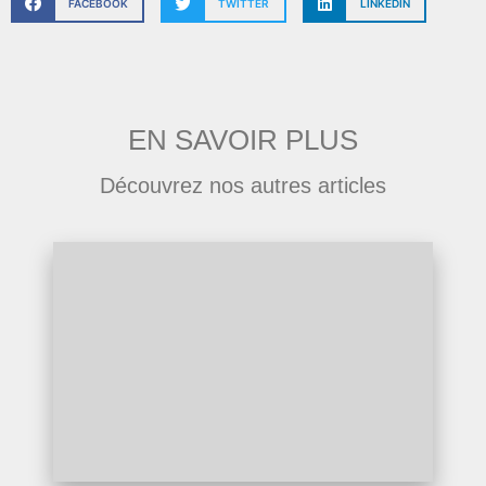
FACEBOOK
TWITTER
LINKEDIN
EN SAVOIR PLUS
Découvrez nos autres articles