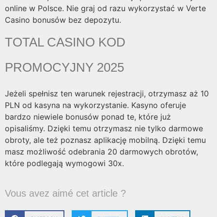
online w Polsce. Nie graj od razu wykorzystać w Verte
Casino bonusów bez depozytu.
TOTAL CASINO KOD
PROMOCYJNY 2025
Jeżeli spełnisz ten warunek rejestracji, otrzymasz aż 10
PLN od kasyna na wykorzystanie. Kasyno oferuje
bardzo niewiele bonusów ponad te, które już
opisaliśmy. Dzięki temu otrzymasz nie tylko darmowe
obroty, ale też poznasz aplikację mobilną. Dzięki temu
masz możliwość odebrania 20 darmowych obrotów,
które podlegają wymogowi 30x.
Vous avez aimé cet article ?