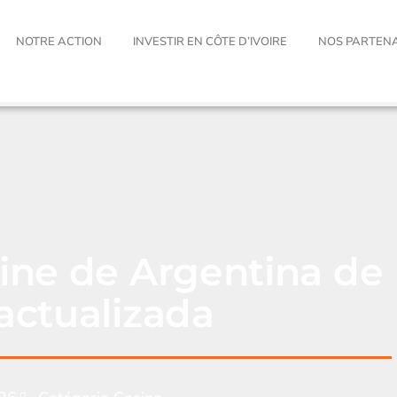
NOTRE ACTION
INVESTIR EN CÔTE D’IVOIRE
NOS PARTEN
line de Argentina de
 actualizada