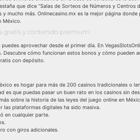
 pestaña que dice “Salas de Sorteos de Números y Centros 
nos y mucho más. Onlinecasino.mx es la mejor página donde
n México.
s gratis y contenido premium!
 puedes aprovechar desde el primer día. En VegasSlotsOnl
los. Descubre cómo funcionan estos bonos y cómo pueden a
gratis con depósito.
éxico es hogar para más de 200 casinos tradicionales o la
ad es que puedas pasar un buen rato en los casinos sin de
ás sobre la historia de las leyes del juego online en Méxi
r las plataformas digitales ha sido masiva.
ó en cualquier parte.
os.
ero con giros adicionales.