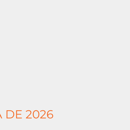
 DE 2026