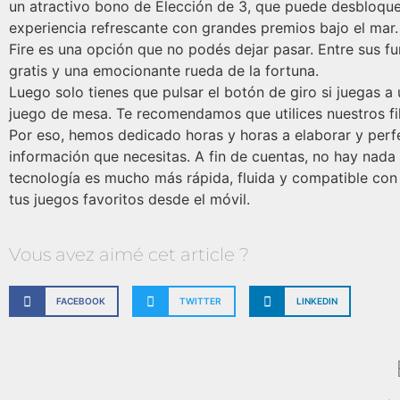
un atractivo bono de Elección de 3, que puede desbloquea
experiencia refrescante con grandes premios bajo el mar
Fire es una opción que no podés dejar pasar. Entre sus f
gratis y una emocionante rueda de la fortuna.
Luego solo tienes que pulsar el botón de giro si juegas 
juego de mesa. Te recomendamos que utilices nuestros fil
Por eso, hemos dedicado horas y horas a elaborar y perfe
información que necesitas. A fin de cuentas, no hay nada
tecnología es mucho más rápida, fluida y compatible con d
tus juegos favoritos desde el móvil.
Vous avez aimé cet article ?
FACEBOOK
TWITTER
LINKEDIN