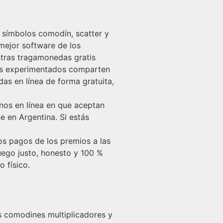
 símbolos comodín, scatter y
mejor software de los
estras tragamonedas gratis
ores experimentados comparten
as en línea de forma gratuita,
inos en línea en que aceptan
e en Argentina. Si estás
los pagos de los premios a las
uego justo, honesto y 100 %
 físico.
s comodines multiplicadores y