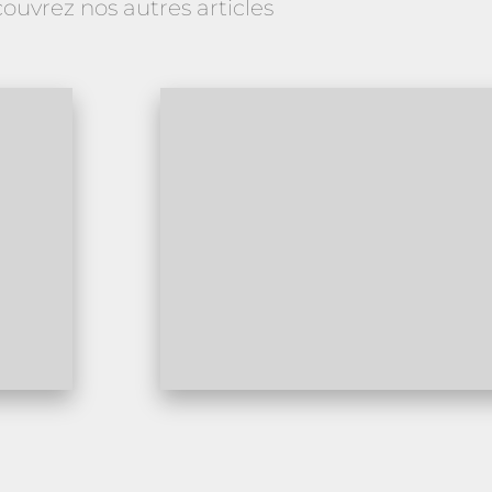
ouvrez nos autres articles