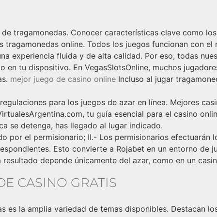
 de tragamonedas. Conocer características clave como los
s tragamonedas online. Todos los juegos funcionan con el 
una experiencia fluida y de alta calidad. Por eso, todas nu
acio en tu dispositivo. En VegasSlotsOnline, muchos jugad
as.
mejor juego de casino online
Incluso al jugar tragamoned
 regulaciones para los juegos de azar en línea. Mejores cas
tualesArgentina.com, tu guía esencial para el casino onlin
 se detenga, has llegado al lugar indicado.
o por el permisionario; II.- Los permisionarios efectuarán 
espondientes. Esto convierte a Rojabet en un entorno de j
da resultado depende únicamente del azar, como en un casino
DE CASINO GRATIS
as es la amplia variedad de temas disponibles. Destacan lo