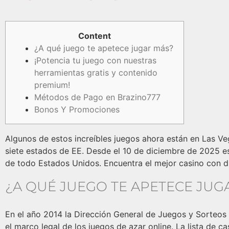
Content
¿A qué juego te apetece jugar más?
¡Potencia tu juego con nuestras
herramientas gratis y contenido
premium!
Métodos de Pago en Brazino777
Bonos Y Promociones
Algunos de estos increíbles juegos ahora están en Las Ve
siete estados de EE. Desde el 10 de diciembre de 2025 e
de todo Estados Unidos. Encuentra el mejor casino con di
¿A QUÉ JUEGO TE APETECE JUG
En el año 2014 la Dirección General de Juegos y Sorteos p
el marco legal de los juegos de azar online. La lista de c