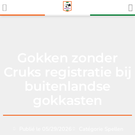
Gokken zonder
Cruks registratie bij
buitenlandse
gokkasten
Publié le
05/29/2026
Catégorie
Spellen