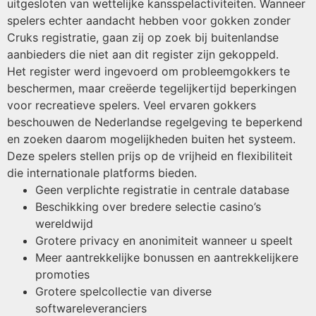
uitgesloten van wettelijke kansspelactiviteiten. Wanneer
spelers echter aandacht hebben voor gokken zonder
Cruks registratie, gaan zij op zoek bij buitenlandse
aanbieders die niet aan dit register zijn gekoppeld.
Het register werd ingevoerd om probleemgokkers te
beschermen, maar creëerde tegelijkertijd beperkingen
voor recreatieve spelers. Veel ervaren gokkers
beschouwen de Nederlandse regelgeving te beperkend
en zoeken daarom mogelijkheden buiten het systeem.
Deze spelers stellen prijs op de vrijheid en flexibiliteit
die internationale platforms bieden.
Geen verplichte registratie in centrale database
Beschikking over bredere selectie casino’s
wereldwijd
Grotere privacy en anonimiteit wanneer u speelt
Meer aantrekkelijke bonussen en aantrekkelijkere
promoties
Grotere spelcollectie van diverse
softwareleveranciers