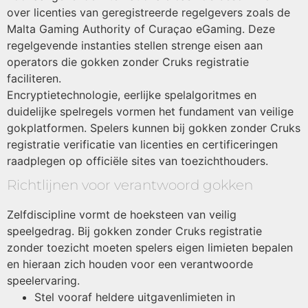
over licenties van geregistreerde regelgevers zoals de
Malta Gaming Authority of Curaçao eGaming. Deze
regelgevende instanties stellen strenge eisen aan
operators die gokken zonder Cruks registratie
faciliteren.
Encryptietechnologie, eerlijke spelalgoritmes en
duidelijke spelregels vormen het fundament van veilige
gokplatformen. Spelers kunnen bij gokken zonder Cruks
registratie verificatie van licenties en certificeringen
raadplegen op officiële sites van toezichthouders.
Richtlijnen voor verantwoord gokken
Zelfdiscipline vormt de hoeksteen van veilig
speelgedrag. Bij gokken zonder Cruks registratie
zonder toezicht moeten spelers eigen limieten bepalen
en hieraan zich houden voor een verantwoorde
speelervaring.
Stel vooraf heldere uitgavenlimieten in