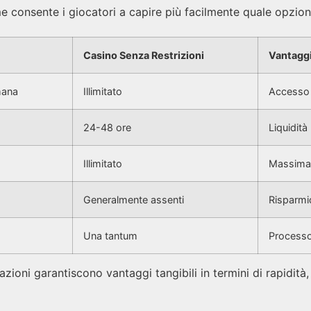
rme consente i giocatori a capire più facilmente quale opzion
Casino Senza Restrizioni
Vantagg
mana
Illimitato
Accesso 
24-48 ore
Liquidità
Illimitato
Massima f
Generalmente assenti
Risparm
Una tantum
Processo
azioni garantiscono vantaggi tangibili in termini di rapidità