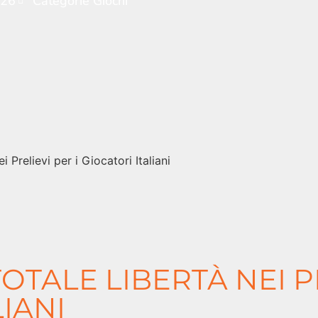
026
Catégorie
Giochi
i Prelievi per i Giocatori Italiani
TOTALE LIBERTÀ NEI P
LIANI