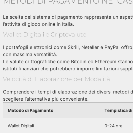
METODI DI PAGAMENTO NEI CASI
La scelta del sistema di pagamento rappresenta un aspetto
l’attività di gioco online in Italia.
Wallet Digitali e Criptovalute
I portafogli elettronici come Skrill, Neteller e PayPal offr
con massima versatilità.
Le valute crittografiche come Bitcoin ed Ethereum stan
istituti finanziari che potrebbero imporre limitazioni supp
Velocità di Elaborazione per Modalità
Comprendere i tempi di elaborazione dei diversi metodi d
scegliere l’alternativa più conveniente.
Metodo di Pagamento
Tempistica di
Wallet Digitali
0-24 ore