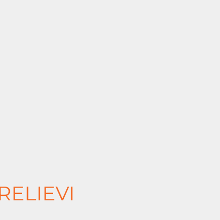
RELIEVI