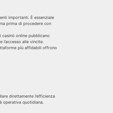
enti importanti. È essenziale
forma prima di procedere con
ri casinò online pubblicano
 l’accesso alle vincite.
ttaforme più affidabili offrono
lare direttamente l’efficienza
à operativa quotidiana.