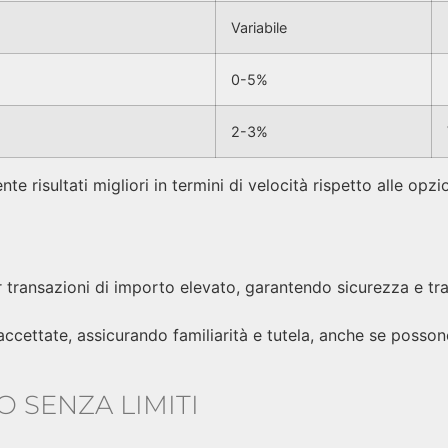
Variabile
0-5%
2-3%
 risultati migliori in termini di velocità rispetto alle opzi
r transazioni di importo elevato, garantendo sicurezza e tra
accettate, assicurando familiarità e tutela, anche se poss
O SENZA LIMITI