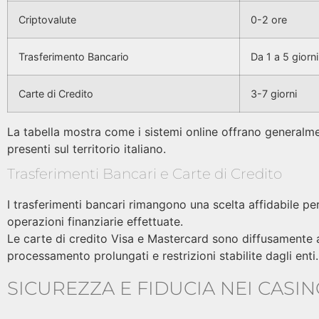
Criptovalute
0-2 ore
Trasferimento Bancario
Da 1 a 5 giorni
Carte di Credito
3-7 giorni
La tabella mostra come i sistemi online offrano generalmente
presenti sul territorio italiano.
Trasferimenti Bancari e Carte di Credito
I trasferimenti bancari rimangono una scelta affidabile pe
operazioni finanziarie effettuate.
Le carte di credito Visa e Mastercard sono diffusamente 
processamento prolungati e restrizioni stabilite dagli enti.
SICUREZZA E FIDUCIA NEI CASIN