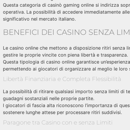
Questa categoria di casinò gaming online si indirizza sopra
operativa. La possibilità di accedere immediatamente alle
significativo nel mercato italiano.
BENEFICI DEI CASINO SENZA LIM
Le casino online che mettono a disposizione ritiri senza l
gestire le proprie vincite con piena libertà e trasparenza.
Questa tipologia di casino online garantisce un’esperienza d
permettendo ai giocatori di organizzare al meglio le loro 
Libertà Finanziaria e Completa Flessibilità
La possibilità di ritirare qualsiasi importo senza limiti 
guadagni sostanziali nelle proprie partite.
I giocatori di fascia alta riconoscono l’importanza di ques
sostenere lunghe attese per processare ritiri suddivisi.
Paragone tra Casino con e senza Limiti