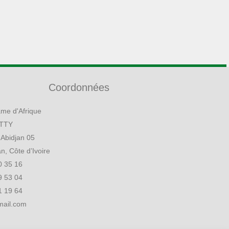
Coordonnées
ame d'Afrique
ETTY
 Abidjan 05
n, Côte d’Ivoire
0 35 16
9 53 04
1 19 64
mail.com