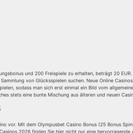
lungsbonus und 200 Freispiele zu erhalten, beträgt 20 EUR.
n Sammlung von Glücksspielen suchen. Neue Online Casinos 
spielen, sodass man sich erst einmal ein Bild vom allgeme
lches stets eine bunte Mischung aus älteren und neuen Casi
S
Casino vor. Mit dem Olympusbet Casino Bonus (25 Bonus Sp
 Casinos 2026 finden Sie hier nicht nur eine hervorragende