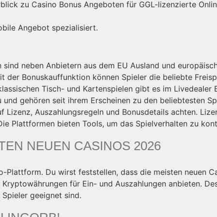
blick zu Casino Bonus Angeboten für GGL-lizenzierte Onli
bile Angebot spezialisiert.
Nun sind neben Anbietern aus dem EU Ausland und europäis
it der Bonuskauffunktion können Spieler die beliebte Freisp
lassischen Tisch- und Kartenspielen gibt es im Livedealer 
u und gehören seit ihrem Erscheinen zu den beliebtesten Spi
auf Lizenz, Auszahlungsregeln und Bonusdetails achten. Lizen
e Plattformen bieten Tools, um das Spielverhalten zu kontr
TEN NEUEN CASINOS 2026
o-Plattform. Du wirst feststellen, dass die meisten neuen C
 Kryptowährungen für Ein- und Auszahlungen anbieten. Des
 Spieler geeignet sind.