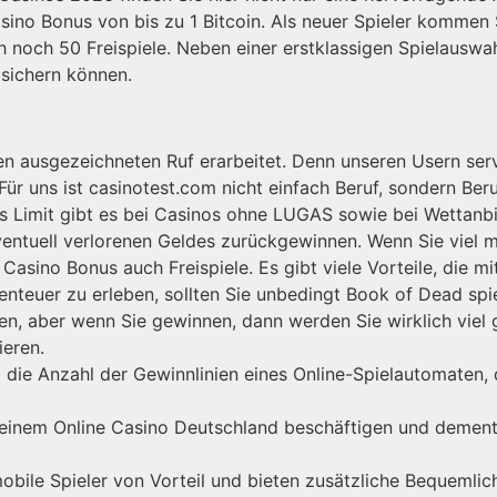
sino Bonus von bis zu 1 Bitcoin. Als neuer Spieler kommen
 noch 50 Freispiele. Neben einer erstklassigen Spielauswah
h sichern können.
nen ausgezeichneten Ruf erarbeitet. Denn unseren Usern serv
 Für uns ist casinotest.com nicht einfach Beruf, sondern Ber
s Limit gibt es bei Casinos ohne LUGAS sowie bei Wettanb
eventuell verlorenen Geldes zurückgewinnen. Wenn Sie viel m
asino Bonus auch Freispiele. Es gibt viele Vorteile, die mi
nteuer zu erleben, sollten Sie unbedingt Book of Dead spi
en, aber wenn Sie gewinnen, dann werden Sie wirklich viel 
ieren.
die Anzahl der Gewinnlinien eines Online-Spielautomaten,
n einem Online Casino Deutschland beschäftigen und dements
ile Spieler von Vorteil und bieten zusätzliche Bequemlich