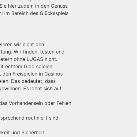
 Sie hier zudem in den Genuss
l im Bereich des Glücksspiels
ieren wir nicht den
ufung. Wir finden, testen und
ietern ohne LUGAS nicht.
it echtem Geld spielen,
t den Freispielen in Casinos
elen. Das bedeutet, dass
gewinnen. Es lohnt sich auf
 das Vorhandensein oder Fehlen
prechend routiniert sind,
keit und Sicherheit.