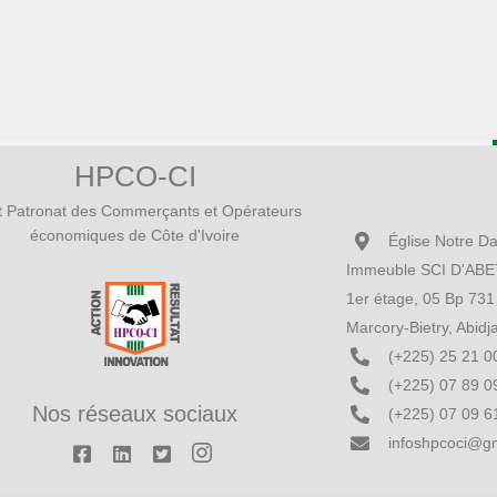
HPCO-CI
 Patronat des Commerçants et Opérateurs
économiques de Côte d'Ivoire
Église Notre D
Immeuble SCI D'AB
1er étage, 05 Bp 731
Marcory-Bietry, Abidja
(+225) 25 21 0
(+225) 07 89 0
Nos réseaux sociaux
(+225) 07 09 6
infoshpcoci@g