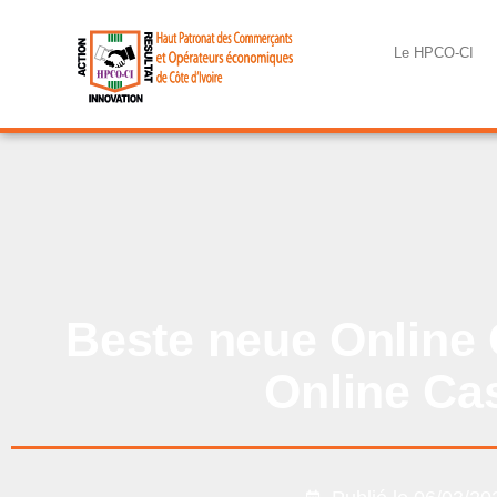
Le HPCO-CI
Beste neue Online
Online Ca