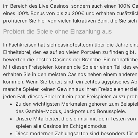
im Bereich des Live Casinos, sondern auch einen 100% Ca
eines 100% Bonus von bis zu 200€ und erhalten zusätzlich
profitieren Sie hier von vielen lukrativen Boni, die Sie sic
Probiert die Spiele ohne Einzahlung aus
In Fachkreisen hat sich casinotest.com über die Jahre ei
Einheitsbrei, den es auf so vielen Portalen zu finden gibt.
bewerten die besten Casinos der Branche. Ein monatliche
Mit diesen Freispielen können die Spieler einen Teil des 
erhalten Sie in den meisten Casinos neben einem anderen C
kommen. Wenn Sie bereit sind, ein echtes ägyptisches Abe
manche Spieler keinen Gewinn aus ihren Freispielen erziel
jeden Fall, dieses Spiel mit ein paar Freispielen auszuprob
Zu den wichtigsten Merkmalen gehören zum Beispiel 
des Gamble-Modus, Jackpots und Bonusspiele.
Unsere Mitarbeiter, die sich nur mit dem Testen vo
spielen alle Casinos im Echtgeldmodus.
Diese modernen Zahlungsarten sind besonders für mob