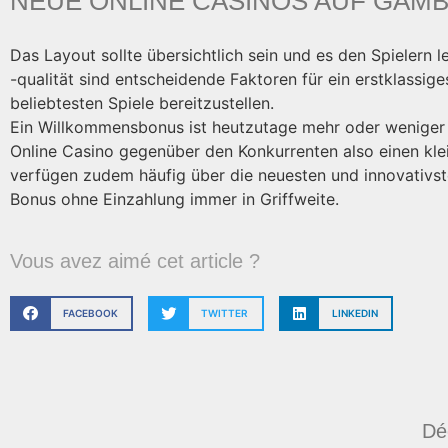
NEUE ONLINE CASINOS AUF GAMB
Das Layout sollte übersichtlich sein und es den Spielern 
-qualität sind entscheidende Faktoren für ein erstklassig
beliebtesten Spiele bereitzustellen.
Ein Willkommensbonus ist heutzutage mehr oder weniger o
Online Casino gegenüber den Konkurrenten also einen kle
verfügen zudem häufig über die neuesten und innovativs
Bonus ohne Einzahlung immer in Griffweite.
Vous avez aimé cet article ?
FACEBOOK
TWITTER
LINKEDIN
Dé